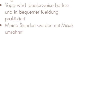
Yoga wird idealerweise barfuss
und in bequemer Kleidung
praktiziert
Meine Stunden werden mit Musik
umrahmt
Schalte während der Stunde bitte
dein Handy aus
Bitte informiere mich rechtzeitig
über gesundheitliche
Beschwerden
Jeder Körper ist anders und hat
eine andere Vorgeschichte.
Deshalb sind Vergleiche unnötig.
Versuche dich während der
Stunde nur auf dich zu
konzentrieren, um so voll und