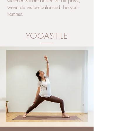
welcher Stil am besten zu dir passt,
wenn du ins be balanced. be you.
kommst.
YOGASTILE