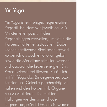
Yin Yoga
Yin Yoga ist ein ruhiger, regenerativer
Yogastil, bei dem wir jeweils ca. 3-5
Minuten eher passiv in den
Yogahaltungen verweilen, um tief in die
Körperschichten einzutauchen. Dabei
können tiefsitzende Blockaden (sowohl
körperlich als auch emotional) gelöst
sowie die Meridiane stimuliert werden
und dadurch die Lebensenergie (Chi,
Prana) wieder frei fliessen. Zusätzlich
hilft Yin Yoga das Bindegewebe, bzw.
Faszien und Gelenke geschmeidig zu
halten und den Körper inkl. Organe
neu zu vitalisieren. Die meisten
Haltungen werden sitzend oder
liegend ausgeführt. Deshalb ist warme