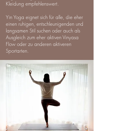
Kleidung empfehlenswert.
Yin Yoga eignet sich für alle, die eher
einen ruhigen, entschleunigenden und
langsamen Stil suchen oder auch als
Ausgleich zum eher aktiven Vinyasa
Flow oder zu anderen aktiveren
Sportarten.