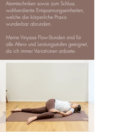
Atemtechniken sowie zum Schluss
wohlverdiente Entspannungseinheiten,
welche die körperliche Praxis
wunderbar abrunden.
Meine Vinyasa Flow-Stunden sind für
alle Alters- und Leistungsstufen geeignet,
da ich immer Variationen anbiete.