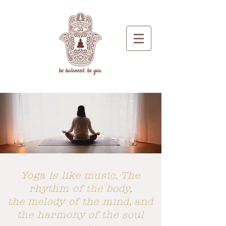
Yoga is like music.
The
rhythm of the body,
the melody of the mind,
and
the harmony of the soul