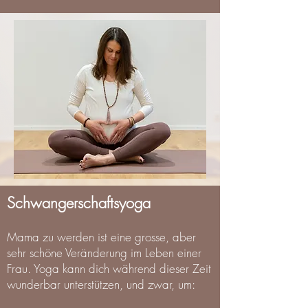
Schwangerschaftsyoga
Mama zu werden ist eine grosse, aber
sehr schöne Veränderung im Leben einer
Frau. Yoga kann dich während dieser Zeit
wunderbar unterstützen, und zwar, um: